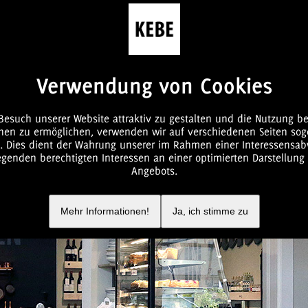
Verwendung von Cookies
esuch unserer Website attraktiv zu gestalten und die Nutzung b
Unser Standort
Über uns
Service
Ladenrundg
nen zu ermöglichen, verwenden wir auf verschiedenen Seiten so
s. Dies dient der Wahrung unserer im Rahmen einer Interessensa
genden berechtigten Interessen an einer optimierten Darstellung
Angebots.
Mehr Informationen!
Ja, ich stimme zu