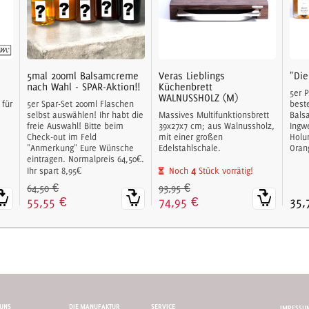
5mal 200ml Balsamcreme
Veras Lieblings
"Die
nach Wahl - SPAR-Aktion!!
Küchenbrett
5er 
WALNUSSHOLZ (M)
 für
5er Spar-Set 200ml Flaschen
best
selbst auswählen! Ihr habt die
Massives Multifunktionsbrett
Bals
freie Auswahl! Bitte beim
39x27x7 cm; aus Walnussholz,
Ingw
Check-out im Feld
mit einer großen
Holu
"Anmerkung" Eure Wünsche
Edelstahlschale.
Oran
eintragen. Normalpreis 64,50€.
4
Ihr spart 8,95€
Noch
Stück vorrätig!
64,50 €
93,95 €
55,55 €
74,95 €
35,
UNS
DIE MANUFAKTUR
SERVICE
IMRESSUM