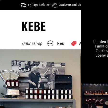
1-3 Tage
Lieferzeit
Gratisversand
ab 80€
Um den B
Onlineshop
Neu
Angebote
Funktio
Cookie
überwie