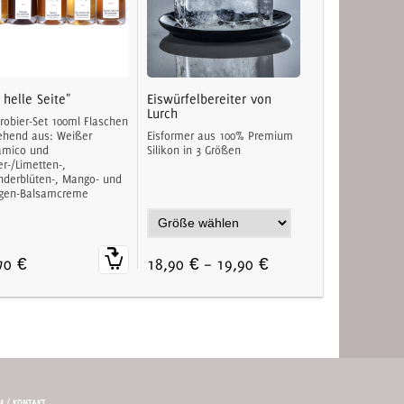
 helle Seite"
Eiswürfelbereiter von
Lurch
Probier-Set 100ml Flaschen
ehend aus: Weißer
Eisformer aus 100% Premium
amico und
Silikon in 3 Größen
er-/Limetten-,
nderblüten-, Mango- und
gen-Balsamcreme
70 €
18,90 €
–
19,90 €
 / KONTAKT