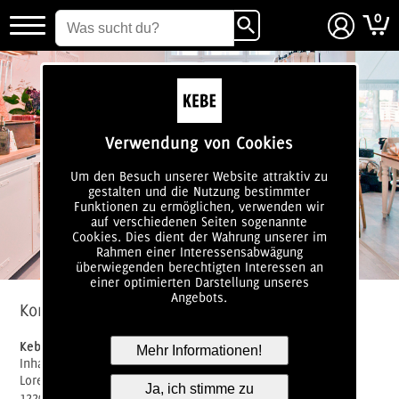
0
login
Verwendung von Cookies
Um den Besuch unserer Website attraktiv zu
gestalten und die Nutzung bestimmter
Funktionen zu ermöglichen, verwenden wir
auf verschiedenen Seiten sogenannte
Cookies. Dies dient der Wahrung unserer im
Rahmen einer Interessensabwägung
überwiegenden berechtigten Interessen an
einer optimierten Darstellung unseres
Angebots.
Kontakt
Kebe-Living
Mehr Informationen!
Inhaberin: Miriam Eva Kebe
Lorenzstraße 58
Ja, ich stimme zu
12209 Berlin