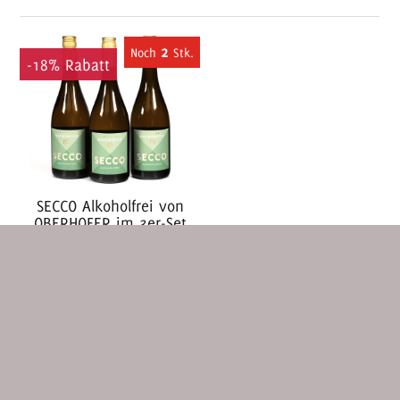
2
-18% Rabatt
SECCO Alkoholfrei von
OBERHOFER im 3er-Set
29,90 €
24,40 €
(inkl. MwSt. zzgl.
Versand
)
Warenkorb