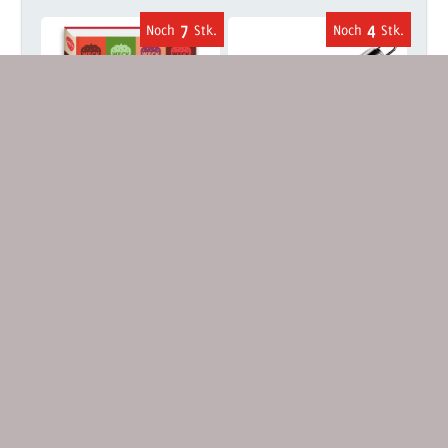
7
4
Das Original
Pizzaschneider /-roller
EINKOCHBUCH von Weck
VORM
34,99 €
11,90 €
(inkl. MwSt. zzgl.
Versand
)
(inkl. MwSt. zzgl.
Versand
)
Warenkorb
Warenkorb
5